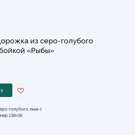
орожка из серо-голубого
абойкой «Рыбы»
ну
еро-голубого льна с
мер 138×36