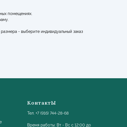
ных помещениях.
раму.
размера - выберите индивидуальный заказ
КонтактЫ
Тел. +7 (916) 744-28-68
е
Время работы: Вт - Вс с 12:00 до