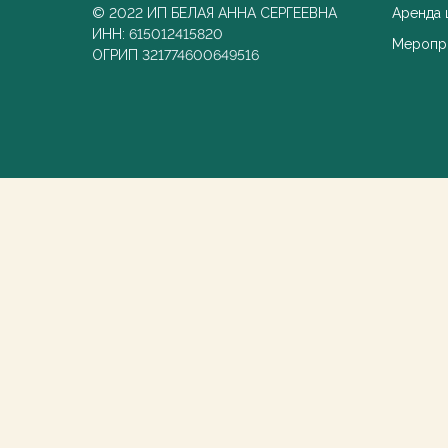
© 2022 ИП БЕЛАЯ АННА СЕРГЕЕВНА
Аренда
ИНН: 615012415820
Меропр
ОГРИП 321774600649516